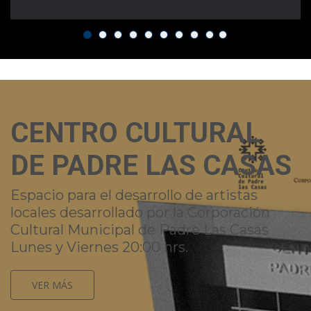
CENTRO CULTURAL
DE PADRE LAS CASAS
Espacio para el desarrollo de artistas
locales desarrollado por la Corporación
Cultural Municipal de Padre Las Casas
Lunes y Viernes 20:00 hrs.
VER MÁS