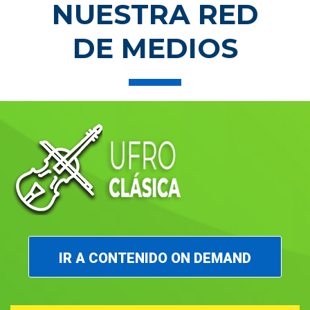
NUESTRA RED
Canal de
televisión de señal abierta
con
DE MEDIOS
programación regional, nacional e internacional las 24
hrs. del día.
IR A UFROVISIÓN
IR A CONTENIDO ON DEMAND