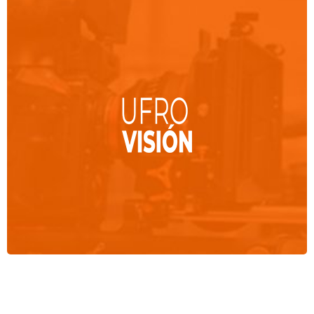
Estación radial de Temuco y Angol, con una variada
selección musical de los años 80 y 90
. En Temuco
89.3 FM y en Angol 94.1
IR A UFRORADIO