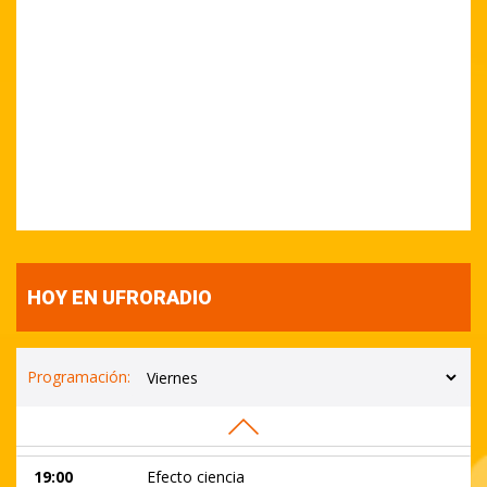
21:00
Conexión Vintage
00:00
Punto de partida
03:00
Selección Musical
06:00
Ya es Hora
09:00
Tu mañana Araucan...
12:00
Al compás del Fol...
13:00
Ya es hora Mediodi...
HOY EN UFRORADIO
14:00
Ufrodeportes
15:00
Selección Musical
Programación:
16:00
Conexión Ciudadan...
17:00
De regreso a casa
19:00
Efecto ciencia