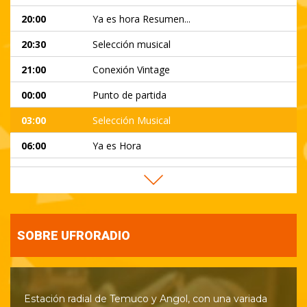
20:00
Ya es hora Resumen...
20:30
Selección musical
21:00
Conexión Vintage
00:00
Punto de partida
03:00
Selección Musical
06:00
Ya es Hora
09:00
Tu mañana Araucan...
12:00
Al compás del Fol...
13:00
Ya es hora Mediodi...
SOBRE UFRORADIO
14:00
Ufrodeportes
Estación radial de Temuco y Angol, con una variada