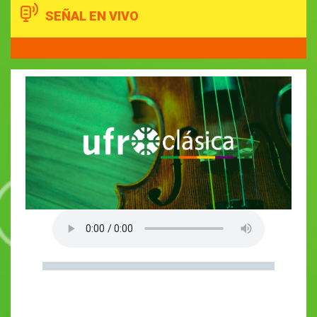
SEÑAL EN VIVO
17:00
Solo piano
18:00
Música barroca
19:00
Solo Jazz
20:00
Arias de Ópera
21:00
Solo piano
22:00
Concierto nocturno
23:00
Siglos
00:00
Música instrument...
08:00
Metales maravillos...
09:00
Música instrument...
10:00
Melodías en 6 cue...
11:00
Música instrument...