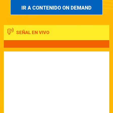
IR A CONTENIDO ON DEMAND
SEÑAL EN VIVO
15:00
Selección Musical
16:00
Conexión Ciudadan...
17:00
De regreso a casa
19:00
Efecto ciencia
20:00
Ya es hora Resumen...
20:30
Selección musical