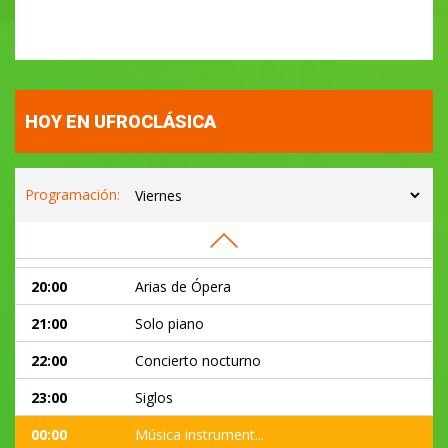
12:00
Archivo maestro (R...
13:30
Música instrument...
15:00
Grandes obras
HOY EN UFROCLÁSICA
16:00
Música instrument...
17:00
Solo piano
Programación:
18:00
Música barroca
19:00
Solo Jazz
20:00
Arias de Ópera
21:00
Solo piano
22:00
Concierto nocturno
23:00
Siglos
00:00
Música instrument...