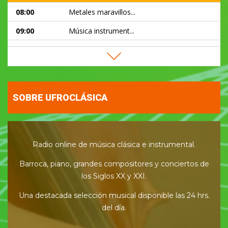
08:00
Metales maravillos...
09:00
Música instrument...
10:00
Melodías en 6 cue...
11:00
Música instrument...
12:00
Archivo maestro (R...
SOBRE UFROCLÁSICA
13:30
Música instrument...
Radio online de música clásica e instrumental.
Barroca, piano, grandes compositores y conciertos de
los Siglos XX y XXI.
Una destacada selección musical disponible las 24 hrs.
del día.