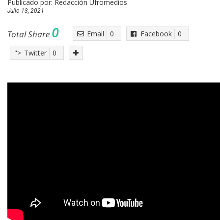
Publicado por:
Redacción Ufromedios
Julio 13, 2021
0
Total Share
Email
0
Facebook
0
">
Twitter
0