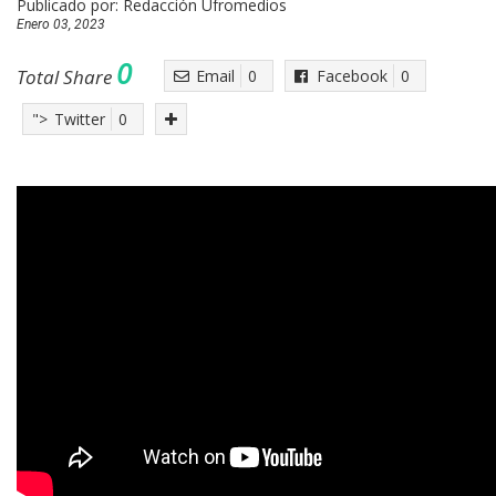
Publicado por:
Redacción Ufromedios
Enero 03, 2023
0
Total Share
Email
0
Facebook
0
">
Twitter
0