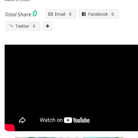
0
Total Share
Email
0
Facebook
0
">
Twitter
0