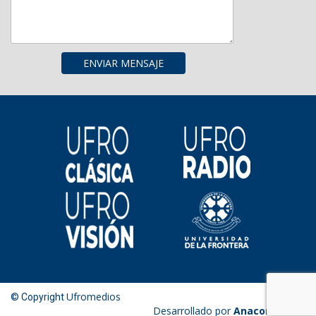
Ufromedios
© Copyright
Desarrollado por
Anacondaweb