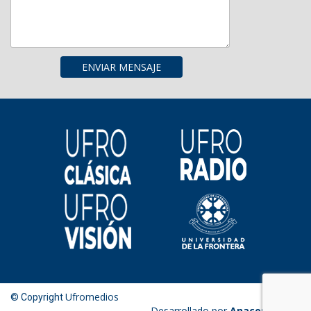
Ufromedios
© Copyright
Desarrollado por
Anacondaweb